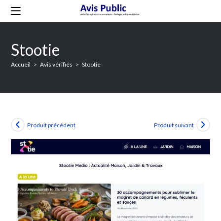
Skip
to
content
Stootie
Accueil
>
Avis vérifiés
>
Stootie
Produit précédent
Produit suivant