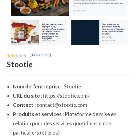
(
3
avis client)
Noté
3
Stootie
2.33
sur
5
basé
Nom de l’entreprise
: Stootie
sur
URL du site
: https://stootie.com/
notati
ons
Contact
: contact@stootie.com
client
Produits et s
ervices :
Plateforme de mise en
relation pour des services quotidiens entre
particuliers (et pros)