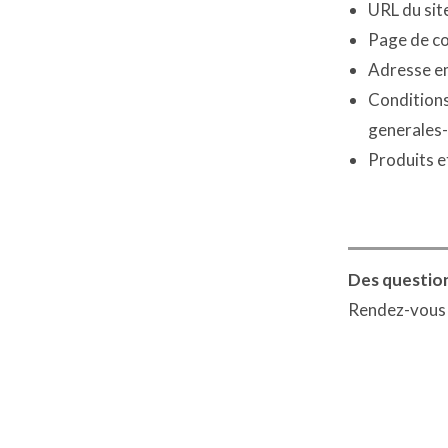
URL du site
Page de co
Adresse em
Conditions
generales
Produits e
Des question
Rendez-vous su