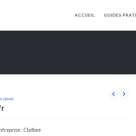
ACCUEIL
GUIDES PRAT
s client)
fr
ntreprise : Cbdbee