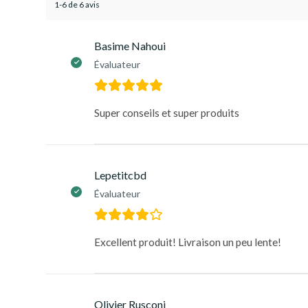
1-6 de 6 avis
Basime Nahoui
Évaluateur
Super conseils et super produits
Lepetitcbd
Évaluateur
Excellent produit! Livraison un peu lente!
Olivier Rusconi